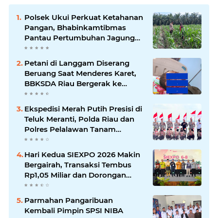
Polsek Ukui Perkuat Ketahanan
Pangan, Bhabinkamtibmas
Pantau Pertumbuhan Jagung
Petani di Desa Air Hitam
Petani di Langgam Diserang
Beruang Saat Menderes Karet,
BBKSDA Riau Bergerak ke
Lokasi
Ekspedisi Merah Putih Presisi di
Teluk Meranti, Polda Riau dan
Polres Pelalawan Tanam
Mangrove Demi Negeri
Hari Kedua SIEXPO 2026 Makin
Bergairah, Transaksi Tembus
Rp1,05 Miliar dan Dorongan
Palm Oil Institute Menguat
Parmahan Pangaribuan
Kembali Pimpin SPSI NIBA