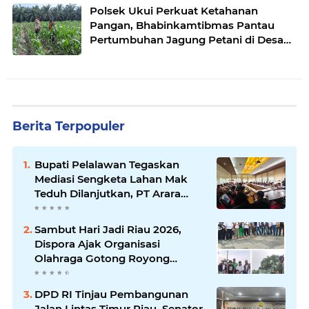
Polsek Ukui Perkuat Ketahanan
Pangan, Bhabinkamtibmas Pantau
Pertumbuhan Jagung Petani di Desa
Air Hitam
Berita Terpopuler
Bupati Pelalawan Tegaskan
Mediasi Sengketa Lahan Mak
Teduh Dilanjutkan, PT Arara
Abadi Diminta Hadir pada
Pertemuan Berikutnya
Sambut Hari Jadi Riau 2026,
Dispora Ajak Organisasi
Olahraga Gotong Royong
Percantik Stadion Utama Riau
DPD RI Tinjau Pembangunan
Jalan Lintas Timur Riau, Senator