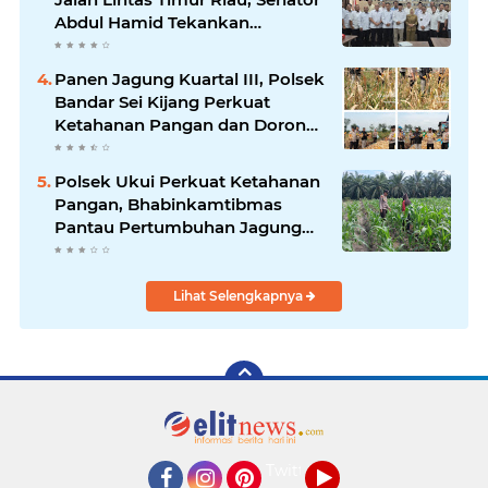
Abdul Hamid Tekankan
Infrastruktur Harus Profesional
dan Tepat Waktu
Panen Jagung Kuartal III, Polsek
Bandar Sei Kijang Perkuat
Ketahanan Pangan dan Dorong
Produktivitas Petani
Polsek Ukui Perkuat Ketahanan
Pangan, Bhabinkamtibmas
Pantau Pertumbuhan Jagung
Petani di Desa Air Hitam
Lihat Selengkapnya
Twitter