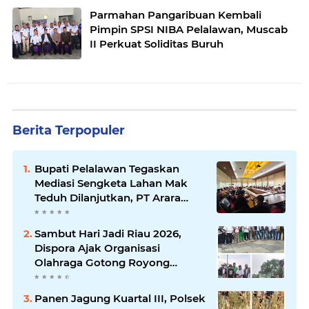
Parmahan Pangaribuan Kembali
Pimpin SPSI NIBA Pelalawan, Muscab
II Perkuat Soliditas Buruh
Berita Terpopuler
Bupati Pelalawan Tegaskan
Mediasi Sengketa Lahan Mak
Teduh Dilanjutkan, PT Arara
Abadi Diminta Hadir pada
Pertemuan Berikutnya
Sambut Hari Jadi Riau 2026,
Dispora Ajak Organisasi
Olahraga Gotong Royong
Percantik Stadion Utama Riau
Panen Jagung Kuartal III, Polsek