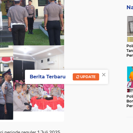
Na
Pol
Tan
Pem
Ker
Gam
Keb
×
Berita Terbaru
UPDATE
Pol
Bon
Per
Lan
Ter
Ber
i periode reguler 1 Juli 2025,