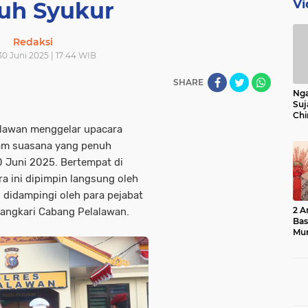
Vi
uh Syukur
Redaksi
30 Juni 2025 | 17:44 WIB
SHARE
Nga
Suj
Chi
Bin
lawan menggelar upacara
Bua
lam suasana yang penuh
0 Juni 2025. Bertempat di
a ini dipimpin langsung oleh
, didampingi oleh para pejabat
2 A
yangkari Cabang Pelalawan.
Ba
Mu