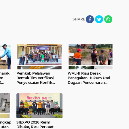
SHARE
marak,
Pemkab Pelalawan
WALHI Riau Desak
am
Bentuk Tim Verifikasi,
Penegakan Hukum Usai
0
Penyelesaian Konflik
Dugaan Pencemaran
an
Lahan PT Arara Abadi dan
Sungai Reteh oleh
Warga Mak Teduh Masuki
Aktivitas Tambang PT
Babak Baru
BPP
angkap
SIEXPO 2026 Resmi
Hutan
Dibuka, Riau Perkuat