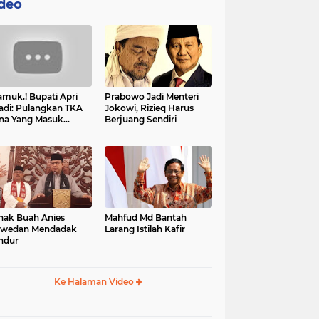
deo
muk.! Bupati Apri
Prabowo Jadi Menteri
adi: Pulangkan TKA
Jokowi, Rizieq Harus
na Yang Masuk
Berjuang Sendiri
tan, Mereka Malah
t Resah
nak Buah Anies
Mahfud Md Bantah
swedan Mendadak
Larang Istilah Kafir
ndur
Ke Halaman Video