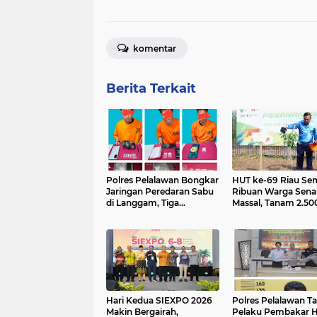
komentar
Berita Terkait
Polres Pelalawan Bongkar
HUT ke-69 Riau Se
Jaringan Peredaran Sabu
Ribuan Warga Sen
di Langgam, Tiga
Massal, Tanam 2.50
Tersangka Dibekuk
Pohon dan Resmik
Berantai
Kantor KONI
Hari Kedua SIEXPO 2026
Polres Pelalawan T
Makin Bergairah,
Pelaku Pembakar 