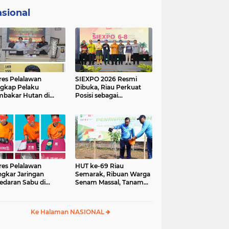
sional
res Pelalawan
SIEXPO 2026 Resmi
gkap Pelaku
Dibuka, Riau Perkuat
bakar Hutan di
Posisi sebagai
umutan, Lahan
Barometer Industri
but Dibuka untuk
Sawit Nasional
un Sawit
res Pelalawan
HUT ke-69 Riau
gkar Jaringan
Semarak, Ribuan Warga
edaran Sabu di
Senam Massal, Tanam
ggam, Tiga
2.500 Pohon dan
sangka Dibekuk
Resmikan Kantor KONI
antai
Ke Halaman NASIONAL