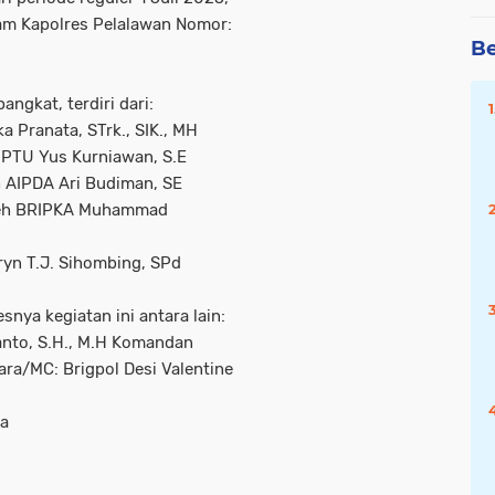
am Kapolres Pelalawan Nomor:
Be
ngkat, terdiri dari:
a Pranata, STrk., SIK., MH
AIPTU Yus Kurniawan, S.E
h AIPDA Ari Budiman, SE
oleh BRIPKA Muhammad
ryn T.J. Sihombing, SPd
ya kegiatan ini antara lain:
nto, S.H., M.H Komandan
ra/MC: Brigpol Desi Valentine
ra