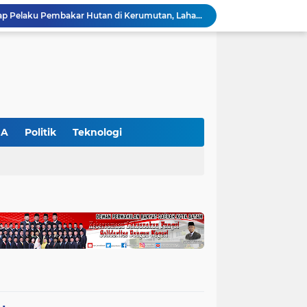
Polres Pelalawan Tangkap Pelaku Pembakar Hutan di Kerumutan, Lahan Gambut Dibuka untuk Kebun Sawit
SIEXPO 2026 Resmi Dibuka, Riau Perkuat Posisi sebagai Barometer Industri Sawit Nasional
Polres Pelalawan Bongkar Jaringan Peredaran Sabu di Langgam, Tiga Tersangka Dibekuk Berantai
HUT ke-69 Riau Semarak, Ribuan Warga Senam Massal, Tanam 2.500 Pohon dan Resmikan Kantor KONI
Pemkab Pelalawan Bentuk Tim Verifikasi, Penyelesaian Konflik Lahan PT Arara Abadi dan Warga Mak Teduh Masuki Babak Baru
WALHI Riau Desak Penegakan Hukum Usai Dugaan Pencemaran Sungai Reteh oleh Aktivitas Tambang PT BPP
BBKSDA Riau Perkuat Sinergi Tangani Teror Monyet di Tembilahan, Keselamatan Warga Jadi Prioritas
BBKSDA Riau Gerak Cepat Tangani Konflik Beruang Madu di Pelalawan, Keselamatan Warga Jadi Prioritas
GA
Politik
Teknologi
Hari Kedua SIEXPO 2026 Makin Bergairah, Transaksi Tembus Rp1,05 Miliar dan Dorongan Palm Oil Institute Menguat