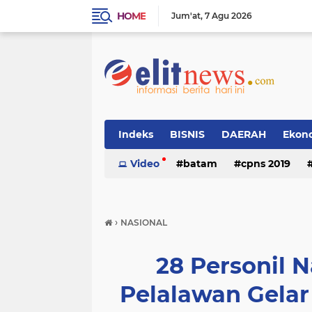
HOME
Jum'at
7 Agu 2026
Indeks
BISNIS
DAERAH
Ekon
Video
batam
cpns 2019
›
NASIONAL
28 Personil N
Pelalawan Gela