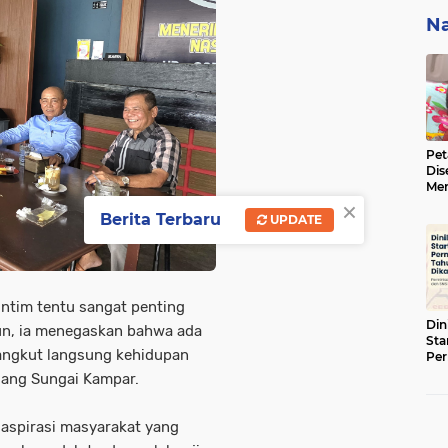
Na
Pet
Dis
Men
×
BBK
Berita Terbaru
ke 
UPDATE
lintim tentu sangat penting
Din
mun, ia menegaskan bahwa ada
Sta
angkut langsung kehidupan
Pe
Tah
njang Sungai Kampar.
i aspirasi masyarakat yang