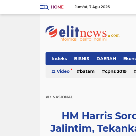
HOME
Jum'at
7 Agu 2026
Indeks
BISNIS
DAERAH
Ekon
Video
batam
cpns 2019
›
NASIONAL
HM Harris Soro
Jalintim, Tekank