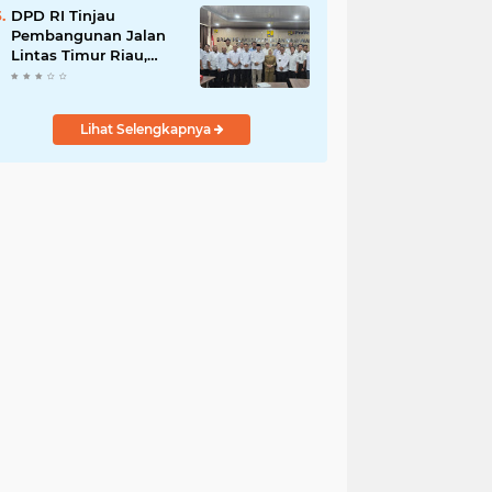
Demi Negeri
DPD RI Tinjau
Pembangunan Jalan
Lintas Timur Riau,
Senator Abdul Hamid
Tekankan Infrastruktur
Harus Profesional dan
Lihat Selengkapnya
Tepat Waktu