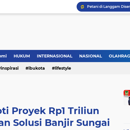
HMI Desak DPRD Pelalaw
omi
HUKUM
INTERNASIONAL
NASIONAL
OLAHRA
inspirasi
ibukota
lifestyle
ti Proyek Rp1 Triliun
an Solusi Banjir Sungai