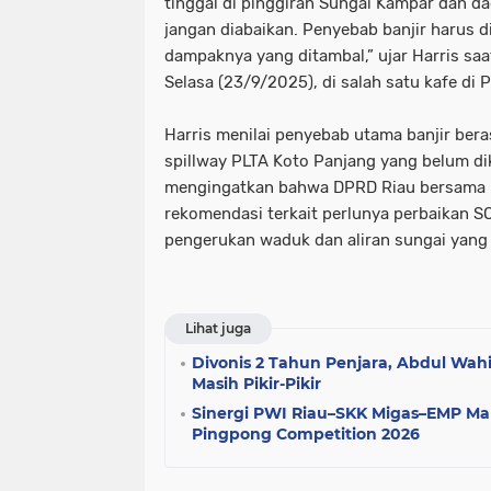
tinggal di pinggiran Sungai Kampar dan d
jangan diabaikan. Penyebab banjir harus d
dampaknya yang ditambal,” ujar Harris sa
Selasa (23/9/2025), di salah satu kafe di 
Harris menilai penyebab utama banjir ber
spillway PLTA Koto Panjang yang belum dike
mengingatkan bahwa DPRD Riau bersama
rekomendasi terkait perlunya perbaikan SO
pengerukan waduk dan aliran sungai yang
Lihat juga
Divonis 2 Tahun Penjara, Abdul Wah
Masih Pikir-Pikir
Sinergi PWI Riau–SKK Migas–EMP Mak
Pingpong Competition 2026