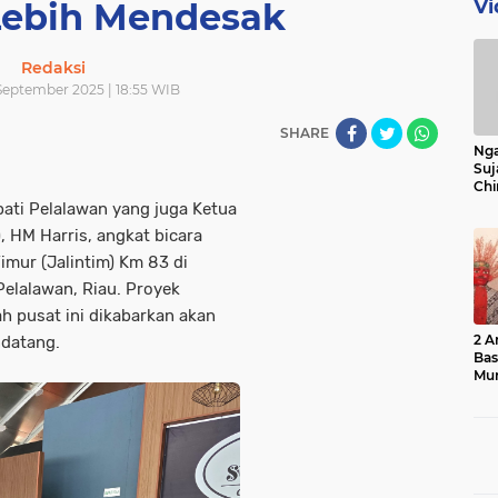
Vi
ebih Mendesak
Redaksi
 September 2025 | 18:55 WIB
SHARE
Nga
Suj
Chi
Bin
ti Pelalawan yang juga Ketua
Bua
, HM Harris, angkat bicara
imur (Jalintim) Km 83 di
elalawan, Riau. Proyek
tah pusat ini dikabarkan akan
2 A
ndatang.
Ba
Mu