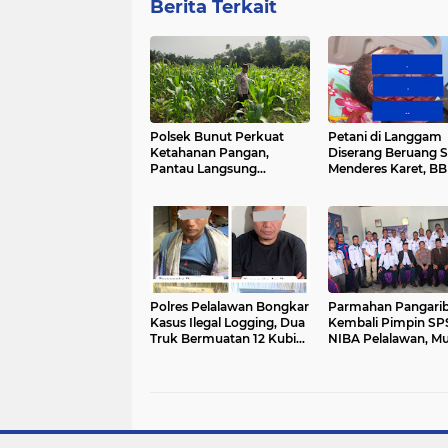
Berita Terkait
Polsek Bunut Perkuat
Petani di Langgam
Ketahanan Pangan,
Diserang Beruang S
Pantau Langsung
Menderes Karet, B
Pertumbuhan Jagung
Riau Bergerak ke L
Pipil di Desa Petani
Polres Pelalawan Bongkar
Parmahan Pangari
Kasus Ilegal Logging, Dua
Kembali Pimpin SP
Truk Bermuatan 12 Kubik
NIBA Pelalawan, M
Kayu Diamankan
II Perkuat Soliditas