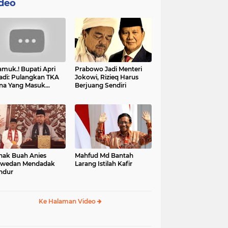
deo
muk.! Bupati Apri
Prabowo Jadi Menteri
adi: Pulangkan TKA
Jokowi, Rizieq Harus
na Yang Masuk
Berjuang Sendiri
tan, Mereka Malah
t Resah
nak Buah Anies
Mahfud Md Bantah
swedan Mendadak
Larang Istilah Kafir
ndur
Ke Halaman Video