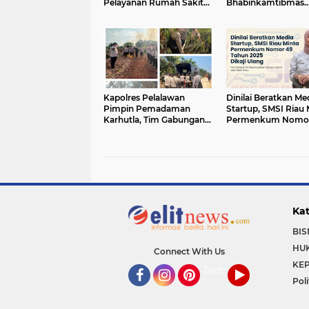
Pelayanan Rumah Sakit
Bhabinkamtibmas
Secara Serius
Pantau Pertumbuh
Jagung Petani di De
Hitam
Kapolres Pelalawan
Dinilai Beratkan Me
Pimpin Pemadaman
Startup, SMSI Riau 
Karhutla, Tim Gabungan
Permenkum Nomor
Berjibaku Jinakkan Api di
Tahun 2025 Dikaji 
Kerumutan
Kat
BIS
HU
Connect With Us
KEP
Twitter
Poli
Facebook
Instagram
Pinterest
YouTube