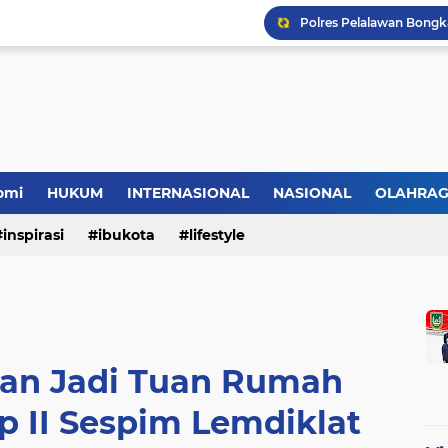
HMI Desak DPRD Pelalaw
omi
HUKUM
INTERNASIONAL
NASIONAL
OLAHRA
inspirasi
ibukota
lifestyle
wan Jadi Tuan Rumah
p II Sespim Lemdiklat