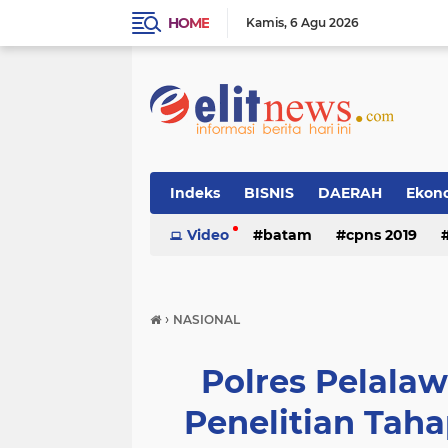
HOME
Kamis
6 Agu 2026
Indeks
BISNIS
DAERAH
Ekon
Video
batam
cpns 2019
›
NASIONAL
Polres Pelala
Penelitian Taha