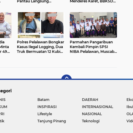
Pantau Langsung
Menderes Karet, BBKSDA
an
Pertumbuhan Jagung
Riau Bergerak ke Lokasi
sa Air
Pipil di Desa Petani
dia
Polres Pelalawan Bongkar
Parmahan Pangaribuan
Minta
Kasus Ilegal Logging, Dua
Kembali Pimpin SPSI
 49
Truk Bermuatan 12 Kubik
NIBA Pelalawan, Muscab
Ulang
Kayu Diamankan
II Perkuat Soliditas Buruh
egori
NIS
Batam
DAERAH
Ek
KUM
INSPIRASI
INTERNASIONAL
Ibu
RI
Lifestyle
NASIONAL
OL
tik
Tanjung Pinang
Teknologi
Vid