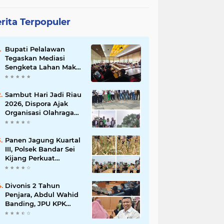
rita Terpopuler
Bupati Pelalawan
Tegaskan Mediasi
Sengketa Lahan Mak
Teduh Dilanjutkan, PT
Arara Abadi Diminta
Hadir pada Pertemuan
Sambut Hari Jadi Riau
Berikutnya
2026, Dispora Ajak
Organisasi Olahraga
Gotong Royong
Percantik Stadion
Utama Riau
Panen Jagung Kuartal
III, Polsek Bandar Sei
Kijang Perkuat
Ketahanan Pangan
dan Dorong
Produktivitas Petani
Divonis 2 Tahun
Penjara, Abdul Wahid
Banding, JPU KPK
Masih Pikir-Pikir