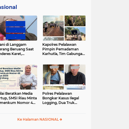
sional
ani di Langgam
Kapolres Pelalawan
erang Beruang Saat
Pimpin Pemadaman
deres Karet,
Karhutla, Tim Gabungan
SDA Riau Bergerak
Berjibaku Jinakkan Api
Lokasi
di Kerumutan
ilai Beratkan Media
Polres Pelalawan
rtup, SMSI Riau Minta
Bongkar Kasus Ilegal
rmenkum Nomor 49
Logging, Dua Truk
un 2025 Dikaji Ulang
Bermuatan 12 Kubik
Kayu Diamankan
Ke Halaman NASIONAL