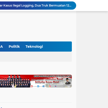
Polres Pelalawan Bongkar Kasus Ilegal Logging, Dua Truk Bermuatan 12 Kubik Kayu Diamankan
Parmahan Pangaribuan Kembali Pimpin SPSI NIBA Pelalawan, Muscab II Perkuat Soliditas Buruh
an Awasi Pelayanan Rumah Sakit Secara Serius
Polsek Ukui Perkuat Ketahanan Pangan, Bhabinkamtibmas Pantau Pertumbuhan Jagung Petani di Desa Air Hitam
Ekspedisi Merah Putih Presisi di Teluk Meranti, Polda Riau dan Polres Pelalawan Tanam Mangrove Demi Negeri
Gajah Legendaris Jovi Tutup Usia, BBKSDA Riau Kehilangan Pejuang Konservasi Andalan
Polsek Bunut Perkuat Ketahanan Pangan, Pantau Langsung Pertumbuhan Jagung Pipil di Desa Petani
Petani di Langgam Diserang Beruang Saat Menderes Karet, BBKSDA Riau Bergerak ke Lokasi
GA
Politik
Teknologi
Kapolres Pelalawan Pimpin Pemadaman Karhutla, Tim Gabungan Berjibaku Jinakkan Api di Kerumutan
Dinilai Beratkan Media Startup, SMSI Riau Minta Permenkum Nomor 49 Tahun 2025 Dikaji Ulang