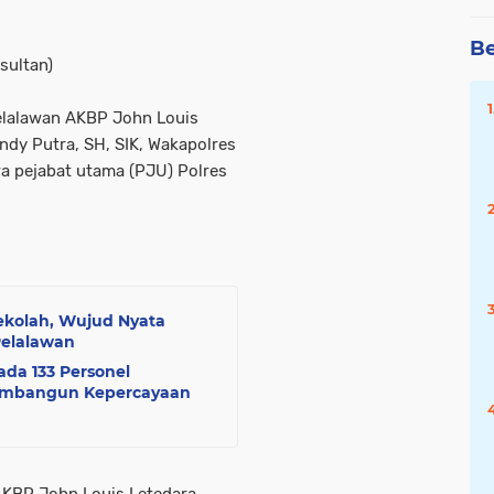
Be
sultan)
Pelalawan AKBP John Louis
andy Putra, SH, SIK, Wakapolres
ara pejabat utama (PJU) Polres
ekolah, Wujud Nyata
elalawan
da 133 Personel
Membangun Kepercayaan