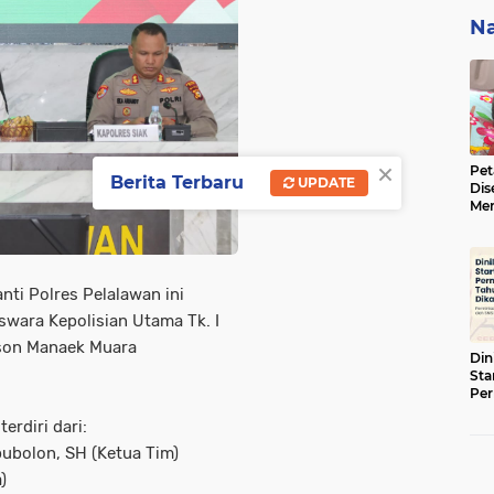
Na
×
Pet
Berita Terbaru
UPDATE
Dis
Men
BBK
ke 
nti Polres Pelalawan ini
swara Kepolisian Utama Tk. I
ipson Manaek Muara
Din
Sta
Pe
Tah
erdiri dari:
ubolon, SH (Ketua Tim)
)