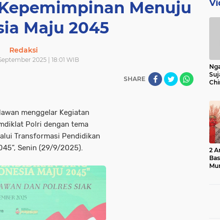
Vi
n Kepemimpinan Menuju
sia Maju 2045
Redaksi
 September 2025 | 18:01 WIB
Nga
Suj
SHARE
Chi
Bin
Bua
lawan menggelar Kegiatan
mdiklat Polri dengan tema
alui Transformasi Pendidikan
045”, Senin (29/9/2025).
2 A
Ba
Mu