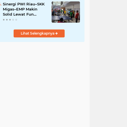
Sinergi PWI Riau–SKK
Migas–EMP Makin
Solid Lewat Fun
Pingpong Competition
2026
Lihat Selengkapnya