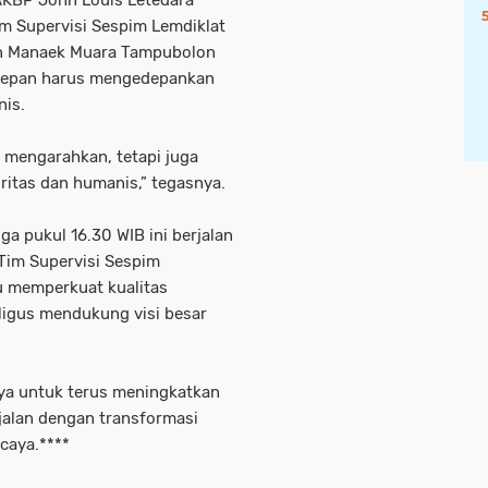
AKBP John Louis Letedara
m Supervisi Sespim Lemdiklat
pson Manaek Muara Tampubolon
epan harus mengedepankan
nis.
mengarahkan, tetapi juga
gritas dan humanis,” tegasnya.
ga pukul 16.30 WIB ini berjalan
 Tim Supervisi Sespim
pu memperkuat kualitas
aligus mendukung visi besar
a untuk terus meningkatkan
jalan dengan transformasi
rcaya.****