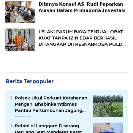
𝗗𝗶𝘁𝗮𝗻𝘆𝗮 𝗞𝗼𝗻𝘀𝘂𝗹 𝗔𝗦, 𝗥𝘂𝗱𝗶 𝗣𝗮𝗽𝗮𝗿𝗸𝗮𝗻
𝗔𝗹𝗮𝘀𝗮𝗻 𝗕𝗮𝘁𝗮𝗺 𝗣𝗿𝗶𝗺𝗮𝗱𝗼𝗻𝗮 𝗜𝗻𝘃𝗲𝘀𝘁𝗮𝘀𝗶
LELAKI PARUH BAYA PENJUAL OBAT
KUAT TANPA IZIN EDAR BERHASIL
DITANGKAP DITRESNARKOBA POLDA
KEPRI
Berita Terpopuler
Polsek Ukui Perkuat Ketahanan
Pangan, Bhabinkamtibmas
Pantau Pertumbuhan Jagung
Petani di Desa Air Hitam
Petani di Langgam Diserang
Beruang Saat Menderes Karet,