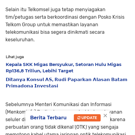
Selain itu Telkomsel juga tetap menyiagakan
tim/petugas serta berkoordinasi dengan Posko Krisis
Telkom Group untuk memastikan layanan
telekomunikasi bisa segera dinikmati secara
keseluruhan.
Lihat juga
Kepala SKK Migas Bersyukur, Setoran Hulu Migas
Rp136,8 Triliun, Lebihi Target
𝗗𝗶𝘁𝗮𝗻𝘆𝗮 𝗞𝗼𝗻𝘀𝘂𝗹 𝗔𝗦, 𝗥𝘂𝗱𝗶 𝗣𝗮𝗽𝗮𝗿𝗸𝗮𝗻 𝗔𝗹𝗮𝘀𝗮𝗻 𝗕𝗮𝘁𝗮𝗺
𝗣𝗿𝗶𝗺𝗮𝗱𝗼𝗻𝗮 𝗜𝗻𝘃𝗲𝘀𝘁𝗮𝘀𝗶
Sebelumnya Menteri Komunikasi dan Informasi
(Menkominfo) Rudiantara menyebut bahwa layanan
×
Berita Terbaru
UPDATE
seluler di Jayapura dan sekitarnya terganggu karena
perbuatan orang tidak dikenal (OTK) yang sengaja
memotong kabel utama jaringan optik telekomunikasi.