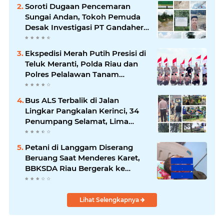
Soroti Dugaan Pencemaran
Sungai Andan, Tokoh Pemuda
Desak Investigasi PT Gandahera
Hendana
Ekspedisi Merah Putih Presisi di
Teluk Meranti, Polda Riau dan
Polres Pelalawan Tanam
Mangrove Demi Negeri
Bus ALS Terbalik di Jalan
Lingkar Pangkalan Kerinci, 34
Penumpang Selamat, Lima
Alami Luka Ringan
Petani di Langgam Diserang
Beruang Saat Menderes Karet,
BBKSDA Riau Bergerak ke
Lokasi
Lihat Selengkapnya