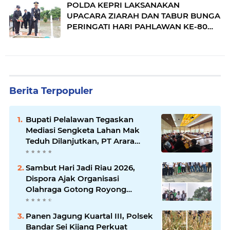
POLDA KEPRI LAKSANAKAN
UPACARA ZIARAH DAN TABUR BUNGA
PERINGATI HARI PAHLAWAN KE-80
TAHUN 2025
Berita Terpopuler
Bupati Pelalawan Tegaskan
Mediasi Sengketa Lahan Mak
Teduh Dilanjutkan, PT Arara
Abadi Diminta Hadir pada
Pertemuan Berikutnya
Sambut Hari Jadi Riau 2026,
Dispora Ajak Organisasi
Olahraga Gotong Royong
Percantik Stadion Utama Riau
Panen Jagung Kuartal III, Polsek
Bandar Sei Kijang Perkuat