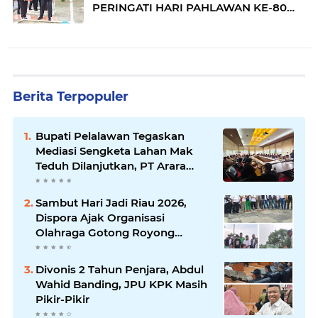
PERINGATI HARI PAHLAWAN KE-80
TAHUN 2025
Berita Terpopuler
Bupati Pelalawan Tegaskan
Mediasi Sengketa Lahan Mak
Teduh Dilanjutkan, PT Arara
Abadi Diminta Hadir pada
Pertemuan Berikutnya
Sambut Hari Jadi Riau 2026,
Dispora Ajak Organisasi
Olahraga Gotong Royong
Percantik Stadion Utama Riau
Divonis 2 Tahun Penjara, Abdul
Wahid Banding, JPU KPK Masih
Pikir-Pikir