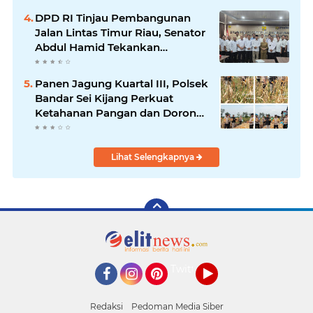
DPD RI Tinjau Pembangunan
Jalan Lintas Timur Riau, Senator
Abdul Hamid Tekankan
Infrastruktur Harus Profesional
dan Tepat Waktu
Panen Jagung Kuartal III, Polsek
Bandar Sei Kijang Perkuat
Ketahanan Pangan dan Dorong
Produktivitas Petani
Lihat Selengkapnya
Twitter
Facebook
Instagram
Pinterest
YouTube
Redaksi
Pedoman Media Siber