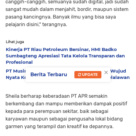
canggih-canggih, semuanya sudah digital, jadi sudah
sangat mudah dalam menjahit, bordir, maupun sistem
pasang kancingnya. Banyak ilmu yang bisa saya
pelajarin disini," terangnya.
Lihat juga
Kinerja PT Riau Petroleum Bersinar, HMI Badko
Sumbagteng Apresiasi Tata Kelola Transparan dan
Profesional
×
PT Musim Mas Salurkan 480 Paket Sekolah, Wujud
Berita Terbaru
UPDATE
Nyata Komitmen Mencerdaskan Generasi Pelalawan
Sheila berharap keberadaan PT APR semakin
berkembang dan mampu memberikan dampak positif
kepada para perempuan sekitar, baik sebagai
karyawan maupun sebagai pengusaha lokal bidang
garmen yang terampil dan kreatif ke depannya.