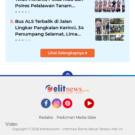
Polres Pelalawan Tanam
Mangrove Demi Negeri
Bus ALS Terbalik di Jalan
Lingkar Pangkalan Kerinci, 34
Penumpang Selamat, Lima
Alami Luka Ringan
Lihat Selengkapnya
Twitter
Facebook
Instagram
Pinterest
YouTube
Redaksi
Pedoman Media Siber
Video
Copyright ©
2026 elitnewscom - Informasi Berita Aktual Terbaru Hari ini