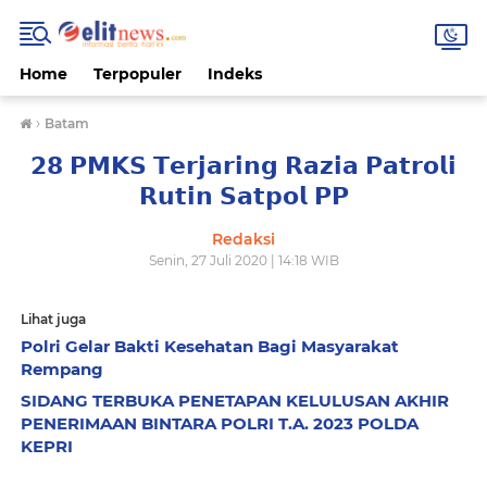
Home
Terpopuler
Indeks
›
Batam
𝟮𝟴 𝗣𝗠𝗞𝗦 𝗧𝗲𝗿𝗷𝗮𝗿𝗶𝗻𝗴 𝗥𝗮𝘇𝗶𝗮 𝗣𝗮𝘁𝗿𝗼𝗹𝗶
𝗥𝘂𝘁𝗶𝗻 𝗦𝗮𝘁𝗽𝗼𝗹 𝗣𝗣
Redaksi
Senin, 27 Juli 2020 | 14:18 WIB
Lihat juga
Polri Gelar Bakti Kesehatan Bagi Masyarakat
Rempang
SIDANG TERBUKA PENETAPAN KELULUSAN AKHIR
PENERIMAAN BINTARA POLRI T.A. 2023 POLDA
KEPRI