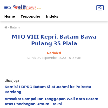
Home
Terpopuler
Indeks
›
Batam
𝗠𝗧𝗤 𝗩𝗜𝗜𝗜 𝗞𝗲𝗽𝗿𝗶, 𝗕𝗮𝘁𝗮𝗺 𝗕𝗮𝘄𝗮
𝗣𝘂𝗹𝗮𝗻𝗴 𝟯𝟱 𝗣𝗶𝗮𝗹𝗮
Redaksi
Kamis, 24 September 2020 | 15:13 WIB
Lihat juga
Komisi 1 DPRD Batam Silaturahmi ke Polresta
Barelang
Amsakar Sampaikan Tanggapan Wali Kota Batam
Atas Pandangan Umum Fraksi