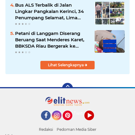
Bus ALS Terbalik di Jalan
Lingkar Pangkalan Kerinci, 34
Penumpang Selamat, Lima
Alami Luka Ringan
Petani di Langgam Diserang
Beruang Saat Menderes Karet,
BBKSDA Riau Bergerak ke
Lokasi
Lihat Selengkapnya
Twitter
Facebook
Instagram
Pinterest
YouTube
Redaksi
Pedoman Media Siber