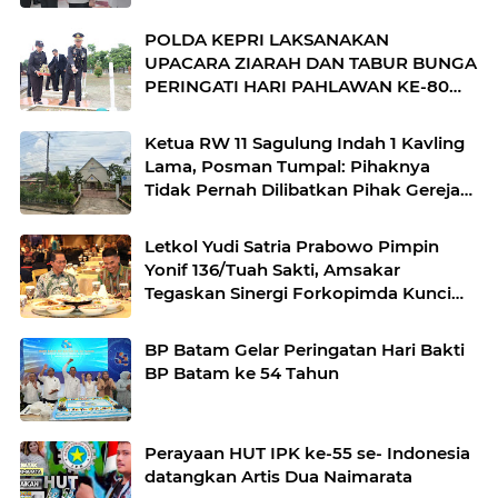
DIRPOLAIRUD POLDA KEPRI
POLDA KEPRI LAKSANAKAN
UPACARA ZIARAH DAN TABUR BUNGA
PERINGATI HARI PAHLAWAN KE-80
TAHUN 2025
Ketua RW 11 Sagulung Indah 1 Kavling
Lama, Posman Tumpal: Pihaknya
Tidak Pernah Dilibatkan Pihak Gereja
Mengusir Warganya yang Mencari
Nafkah Disana
Letkol Yudi Satria Prabowo Pimpin
Yonif 136/Tuah Sakti, Amsakar
Tegaskan Sinergi Forkopimda Kunci
Stabilitas
BP Batam Gelar Peringatan Hari Bakti
BP Batam ke 54 Tahun
Perayaan HUT IPK ke-55 se- Indonesia
datangkan Artis Dua Naimarata