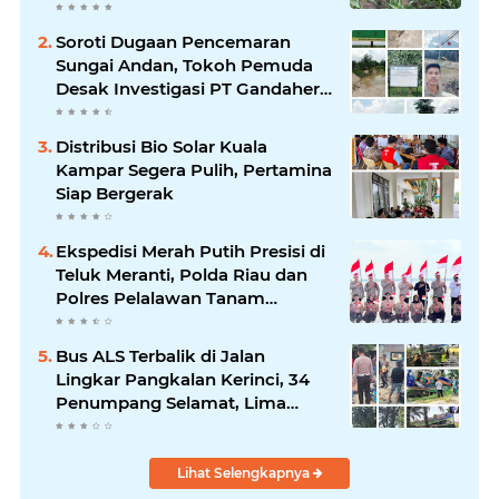
Petani di Desa Air Hitam
Soroti Dugaan Pencemaran
Sungai Andan, Tokoh Pemuda
Desak Investigasi PT Gandahera
Hendana
Distribusi Bio Solar Kuala
Kampar Segera Pulih, Pertamina
Siap Bergerak
Ekspedisi Merah Putih Presisi di
Teluk Meranti, Polda Riau dan
Polres Pelalawan Tanam
Mangrove Demi Negeri
Bus ALS Terbalik di Jalan
Lingkar Pangkalan Kerinci, 34
Penumpang Selamat, Lima
Alami Luka Ringan
Lihat Selengkapnya