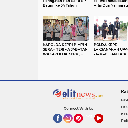
Peringatan Hari Bakti BP
se- Indonesia data
Batam ke 54 Tahun
Artis Dua Naimarat
KAPOLDA KEPRI PIMPIN
POLDA KEPRI
SERAH TERIMA JABATAN
LAKSANAKAN UPA
WAKAPOLDA KEPRI,
ZIARAH DAN TABU
KABIDHUMAS POLDA
BUNGA PERINGATI
KEPRI DAN
PAHLAWAN KE-80
DIRPOLAIRUD POLDA
TAHUN 2025
KEPRI
Kat
BIS
HU
Connect With Us
KEP
Twitter
Poli
Facebook
Instagram
Pinterest
YouTube