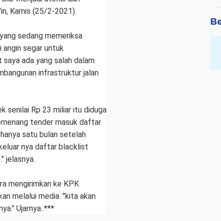
a'in, Kamis (25/2-2021).
Be
K yang sedang memeriksa
i angin segar untuk
 saya ada yang salah dalam
bangunan infrastruktur jalan
 senilai Rp 23 miliar itu diduga
pemenang tender masuk daftar
 hanya satu bulan setelah
eluar nya daftar blacklist
" jelasnya.
era mengirimkan ke KPK
an melalui media. "kita akan
ya." Ujarnya..***