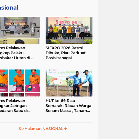
sional
res Pelalawan
SIEXPO 2026 Resmi
gkap Pelaku
Dibuka, Riau Perkuat
bakar Hutan di
Posisi sebagai
umutan, Lahan
Barometer Industri
but Dibuka untuk
Sawit Nasional
un Sawit
res Pelalawan
HUT ke-69 Riau
gkar Jaringan
Semarak, Ribuan Warga
edaran Sabu di
Senam Massal, Tanam
ggam, Tiga
2.500 Pohon dan
sangka Dibekuk
Resmikan Kantor KONI
antai
Ke Halaman NASIONAL