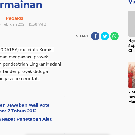
Vi
rmainan
Redaksi
 Februari 2021 | 16:58 WIB
SHARE
Nga
Suj
(KODAT86) meminta Komisi
Chi
Bin
 dan mengawasi proyek
Bua
n pendestrian Lingkar Madani
s tender proyek diduga
n jasa pemerintah.
2 A
Ba
Mu
an Jawaban Wali Kota
or 7 Tahun 2012
 Rapat Penetapan Alat