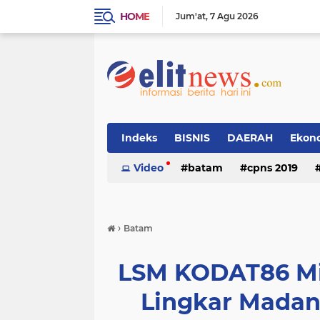
HOME
Jum'at
7 Agu 2026
Indeks
BISNIS
DAERAH
Ekon
Video
batam
cpns 2019
›
Batam
LSM KODAT86 Mi
Lingkar Madani