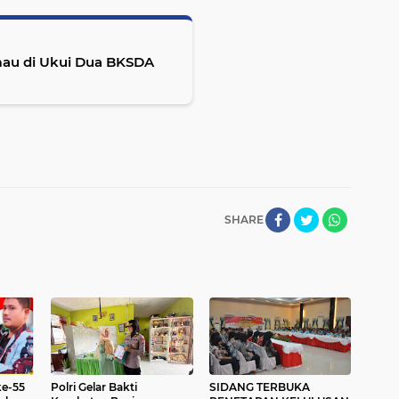
mau di Ukui Dua BKSDA
SHARE
ke-55
Polri Gelar Bakti
SIDANG TERBUKA