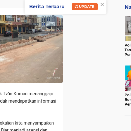
×
Berita Terbaru
Na
UPDATE
Pol
Tan
Pem
Ker
Gam
Keb
 Ta'in Komari menanggapi
Pol
Bon
tidak mendapatkan informasi
Per
Lan
Ter
Ber
sekalian kita menyampaikan
 Biar menjadi atensi dan