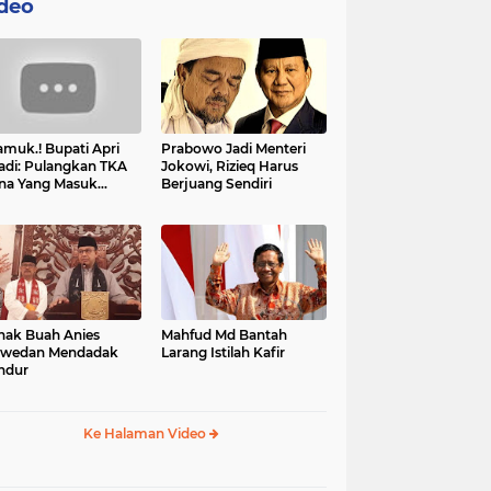
deo
muk.! Bupati Apri
Prabowo Jadi Menteri
adi: Pulangkan TKA
Jokowi, Rizieq Harus
na Yang Masuk
Berjuang Sendiri
tan, Mereka Malah
t Resah
nak Buah Anies
Mahfud Md Bantah
swedan Mendadak
Larang Istilah Kafir
ndur
Ke Halaman Video