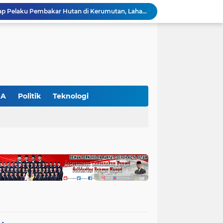
Polres Pelalawan Tangkap Pelaku Pembakar Hutan di Kerumutan, Lahan Gambut Dibuka untuk Kebun Sawit
SIEXPO 2026 Resmi Dibuka, Riau Perkuat Posisi sebagai Barometer Industri Sawit Nasional
Polres Pelalawan Bongkar Jaringan Peredaran Sabu di Langgam, Tiga Tersangka Dibekuk Berantai
HUT ke-69 Riau Semarak, Ribuan Warga Senam Massal, Tanam 2.500 Pohon dan Resmikan Kantor KONI
Pemkab Pelalawan Bentuk Tim Verifikasi, Penyelesaian Konflik Lahan PT Arara Abadi dan Warga Mak Teduh Masuki Babak Baru
WALHI Riau Desak Penegakan Hukum Usai Dugaan Pencemaran Sungai Reteh oleh Aktivitas Tambang PT BPP
BBKSDA Riau Perkuat Sinergi Tangani Teror Monyet di Tembilahan, Keselamatan Warga Jadi Prioritas
BBKSDA Riau Gerak Cepat Tangani Konflik Beruang Madu di Pelalawan, Keselamatan Warga Jadi Prioritas
GA
Politik
Teknologi
Hari Kedua SIEXPO 2026 Makin Bergairah, Transaksi Tembus Rp1,05 Miliar dan Dorongan Palm Oil Institute Menguat