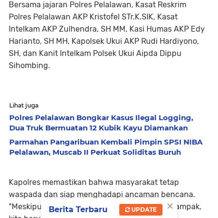
Bersama jajaran Polres Pelalawan, Kasat Reskrim
Polres Pelalawan AKP Kristofel STr.K.SIK, Kasat
Intelkam AKP Zulhendra, SH MM, Kasi Humas AKP Edy
Harianto, SH MH, Kapolsek Ukui AKP Rudi Hardiyono,
SH, dan Kanit Intelkam Polsek Ukui Aipda Dippu
Sihombing.
Lihat juga
Polres Pelalawan Bongkar Kasus Ilegal Logging,
Dua Truk Bermuatan 12 Kubik Kayu Diamankan
Parmahan Pangaribuan Kembali Pimpin SPSI NIBA
Pelalawan, Muscab II Perkuat Soliditas Buruh
Kapolres memastikan bahwa masyarakat tetap
waspada dan siap menghadapi ancaman bencana.
×
"Meskipun belum ada rumah warga yang terdampak,
Berita Terbaru
UPDATE