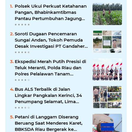
Polsek Ukui Perkuat Ketahanan
Pangan, Bhabinkamtibmas
Pantau Pertumbuhan Jagung
Petani di Desa Air Hitam
Soroti Dugaan Pencemaran
Sungai Andan, Tokoh Pemuda
Desak Investigasi PT Gandahera
Hendana
Ekspedisi Merah Putih Presisi di
Teluk Meranti, Polda Riau dan
Polres Pelalawan Tanam
Mangrove Demi Negeri
Bus ALS Terbalik di Jalan
Lingkar Pangkalan Kerinci, 34
Penumpang Selamat, Lima
Alami Luka Ringan
Petani di Langgam Diserang
Beruang Saat Menderes Karet,
BBKSDA Riau Bergerak ke