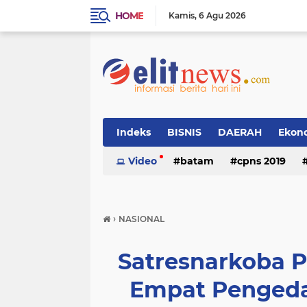
HOME
Kamis
6 Agu 2026
Indeks
BISNIS
DAERAH
Ekon
Video
batam
cpns 2019
›
NASIONAL
Satresnarkoba P
Empat Pengeda