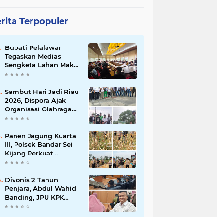
rita Terpopuler
Bupati Pelalawan
Tegaskan Mediasi
Sengketa Lahan Mak
Teduh Dilanjutkan, PT
Arara Abadi Diminta
Hadir pada Pertemuan
Sambut Hari Jadi Riau
Berikutnya
2026, Dispora Ajak
Organisasi Olahraga
Gotong Royong
Percantik Stadion
Utama Riau
Panen Jagung Kuartal
III, Polsek Bandar Sei
Kijang Perkuat
Ketahanan Pangan
dan Dorong
Produktivitas Petani
Divonis 2 Tahun
Penjara, Abdul Wahid
Banding, JPU KPK
Masih Pikir-Pikir