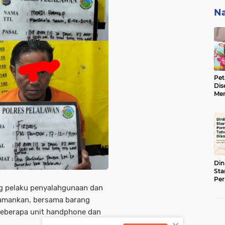
Na
Pet
Dis
Men
BBK
ke 
Din
Sta
Pe
g pelaku penyalahgunaan dan
Tah
diamankan, bersama barang
 beberapa unit handphone dan