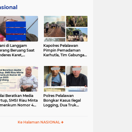
sional
ani di Langgam
Kapolres Pelalawan
erang Beruang Saat
Pimpin Pemadaman
deres Karet,
Karhutla, Tim Gabungan
SDA Riau Bergerak
Berjibaku Jinakkan Api
Lokasi
di Kerumutan
ilai Beratkan Media
Polres Pelalawan
rtup, SMSI Riau Minta
Bongkar Kasus Ilegal
rmenkum Nomor 49
Logging, Dua Truk
un 2025 Dikaji Ulang
Bermuatan 12 Kubik
Kayu Diamankan
Ke Halaman NASIONAL