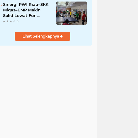
Sinergi PWI Riau–SKK
Migas–EMP Makin
Solid Lewat Fun
Pingpong Competition
2026
Lihat Selengkapnya