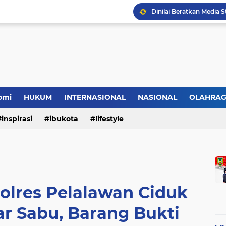
HMI Desak DPRD Pelalaw
omi
HUKUM
INTERNASIONAL
NASIONAL
OLAHRA
inspirasi
ibukota
lifestyle
olres Pelalawan Ciduk
r Sabu, Barang Bukti