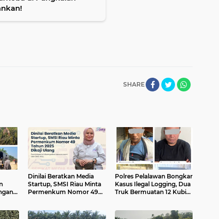
ankan!
SHARE
Dinilai Beratkan Media
Polres Pelalawan Bongkar
n
Startup, SMSI Riau Minta
Kasus Ilegal Logging, Dua
ngan
Permenkum Nomor 49
Truk Bermuatan 12 Kubik
Api di
Tahun 2025 Dikaji Ulang
Kayu Diamankan