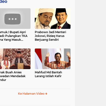
deo
muk.! Bupati Apri
Prabowo Jadi Menteri
adi: Pulangkan TKA
Jokowi, Rizieq Harus
na Yang Masuk
Berjuang Sendiri
tan, Mereka Malah
t Resah
nak Buah Anies
Mahfud Md Bantah
swedan Mendadak
Larang Istilah Kafir
ndur
Ke Halaman Video