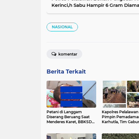
Kerinci,h Sabu Hampir 6 Gram Diam
NASIONAL
komentar
Berita Terkait
Petani di Langgam
Kapolres Pelalawan
Diserang Beruang Saat
Pimpin Pemadama
Menderes Karet, BBKSDA
Karhutla, Tim Gabu
Riau Bergerak ke Lokasi
Berjibaku Jinakkan 
Kerumutan