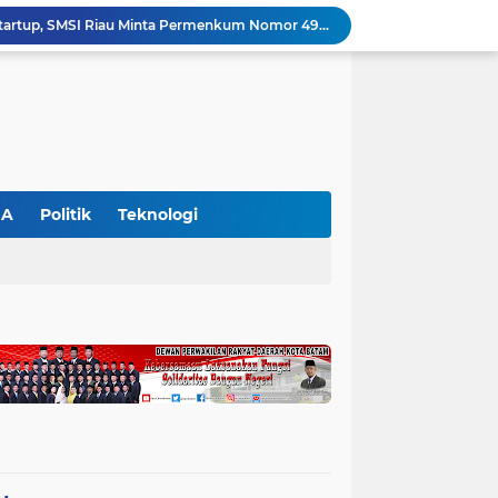
Dinilai Beratkan Media Startup, SMSI Riau Minta Permenkum Nomor 49 Tahun 2025 Dikaji Ulang
Polres Pelalawan Bongkar Kasus Ilegal Logging, Dua Truk Bermuatan 12 Kubik Kayu Diamankan
Parmahan Pangaribuan Kembali Pimpin SPSI NIBA Pelalawan, Muscab II Perkuat Soliditas Buruh
an Awasi Pelayanan Rumah Sakit Secara Serius
Polsek Ukui Perkuat Ketahanan Pangan, Bhabinkamtibmas Pantau Pertumbuhan Jagung Petani di Desa Air Hitam
Ekspedisi Merah Putih Presisi di Teluk Meranti, Polda Riau dan Polres Pelalawan Tanam Mangrove Demi Negeri
Gajah Legendaris Jovi Tutup Usia, BBKSDA Riau Kehilangan Pejuang Konservasi Andalan
Polsek Bunut Perkuat Ketahanan Pangan, Pantau Langsung Pertumbuhan Jagung Pipil di Desa Petani
GA
Politik
Teknologi
Petani di Langgam Diserang Beruang Saat Menderes Karet, BBKSDA Riau Bergerak ke Lokasi
Kapolres Pelalawan Pimpin Pemadaman Karhutla, Tim Gabungan Berjibaku Jinakkan Api di Kerumutan