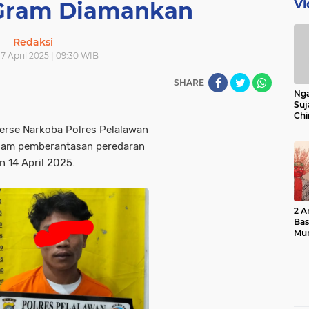
Vi
9 Gram Diamankan
Redaksi
17 April 2025 | 09:30 WIB
SHARE
Nga
Suj
Chi
Bin
rse Narkoba Polres Pelalawan
Bua
alam pemberantasan peredaran
n 14 April 2025.
2 A
Ba
Mu