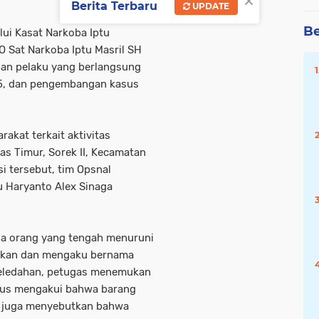
×
Berita Terbaru
UPDATE
Be
lui Kasat Narkoba Iptu
O Sat Narkoba Iptu Masril SH
an pelaku yang berlangsung
25, dan pengembangan kasus
akat terkait aktivitas
as Timur, Sorek II, Kecamatan
i tersebut, tim Opsnal
u Haryanto Alex Sinaga
dua orang yang tengah menuruni
nkan dan mengaku bernama
ggeledahan, petugas menemukan
daus mengakui bahwa barang
Ia juga menyebutkan bahwa