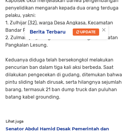
Kapolsek Ukui menjelaskan bahwa pengembangan
penyelidikan mengarah kepada dua orang terduga
pelaku, yakni:
1. Zulhijar (32), warga Desa Angkasa, Kecamatan
×
Bandar Petalangan.
Berita Terbaru
UPDATE
2. Zulman (44), warga Desa Genduang, Kecamatan
Pangkalan Lesung.
Keduanya diduga telah bersekongkol melakukan
pencurian ban dalam tiga kali aksi berbeda. Saat
dilakukan pengecekan di gudang, ditemukan bahwa
pintu sliding telah dirusak, serta hilangnya sejumlah
barang, termasuk 21 ban dump truck dan puluhan
batang kabel grounding.
Lihat juga
Senator Abdul Hamid Desak Pemerintah dan