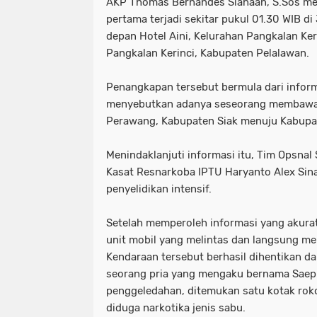
AKP Thomas Bernandes Siahaan, S.Sos me
pertama terjadi sekitar pukul 01.30 WIB di 
depan Hotel Aini, Kelurahan Pangkalan Ke
Pangkalan Kerinci, Kabupaten Pelalawan.
Penangkapan tersebut bermula dari infor
menyebutkan adanya seseorang membawa n
Perawang, Kabupaten Siak menuju Kabupa
Menindaklanjuti informasi itu, Tim Opsnal
Kasat Resnarkoba IPTU Haryanto Alex Sin
penyelidikan intensif.
Setelah memperoleh informasi yang akurat
unit mobil yang melintas dan langsung me
Kendaraan tersebut berhasil dihentikan 
seorang pria yang mengaku bernama Saepud
penggeledahan, ditemukan satu kotak rokok
diduga narkotika jenis sabu.