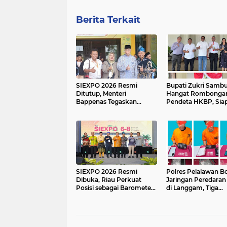
Berita Terkait
SIEXPO 2026 Resmi
Bupati Zukri Sambu
Ditutup, Menteri
Hangat Rombonga
Bappenas Tegaskan
Pendeta HKBP, Sia
Hilirisasi Sawit Jadi Kunci
Hadiri Perayaan HU
Kemajuan Ekonomi
29 HKBP Maduma
Nasional
SIEXPO 2026 Resmi
Polres Pelalawan B
Dibuka, Riau Perkuat
Jaringan Peredaran
Posisi sebagai Barometer
di Langgam, Tiga
Industri Sawit Nasional
Tersangka Dibekuk
Berantai