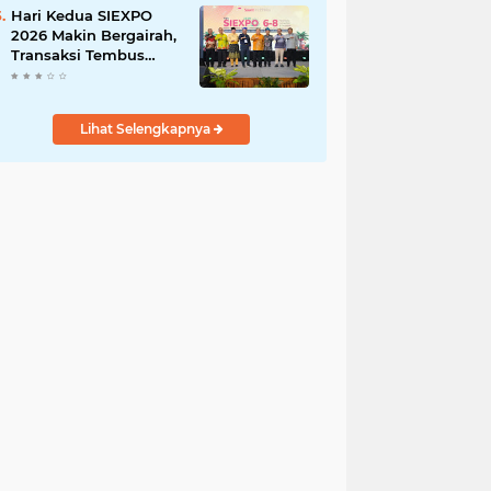
Demi Negeri
Hari Kedua SIEXPO
2026 Makin Bergairah,
Transaksi Tembus
Rp1,05 Miliar dan
Dorongan Palm Oil
Institute Menguat
Lihat Selengkapnya