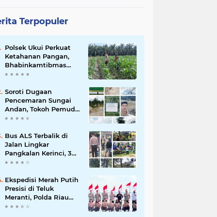
rita Terpopuler
Polsek Ukui Perkuat
Ketahanan Pangan,
Bhabinkamtibmas
Pantau Pertumbuhan
Jagung Petani di Desa
Air Hitam
Soroti Dugaan
Pencemaran Sungai
Andan, Tokoh Pemuda
Desak Investigasi PT
Gandahera Hendana
Bus ALS Terbalik di
Jalan Lingkar
Pangkalan Kerinci, 34
Penumpang Selamat,
Lima Alami Luka
Ringan
Ekspedisi Merah Putih
Presisi di Teluk
Meranti, Polda Riau
dan Polres Pelalawan
Tanam Mangrove