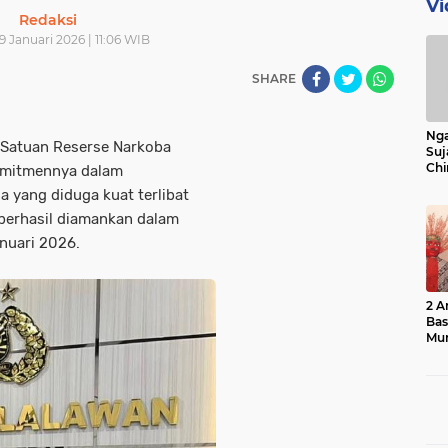
Vi
Redaksi
 Januari 2026 | 11:06 WIB
SHARE
Nga
Satuan Reserse Narkoba
Suj
Chi
omitmennya dalam
Bin
a yang diduga kuat terlibat
Bua
 berhasil diamankan dalam
anuari 2026.
2 A
Ba
Mu