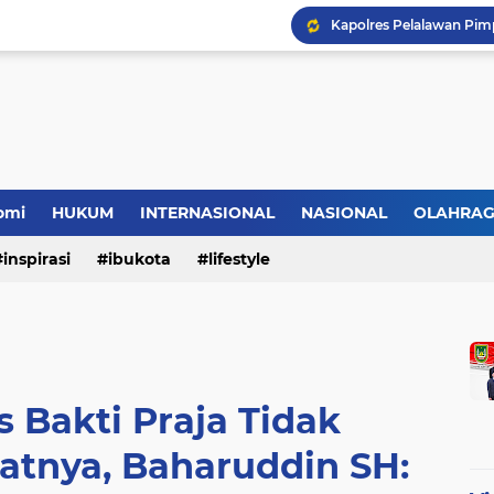
HMI Desak DPRD Pelalaw
omi
HUKUM
INTERNASIONAL
NASIONAL
OLAHRA
inspirasi
ibukota
lifestyle
 Bakti Praja Tidak
atnya, Baharuddin SH: