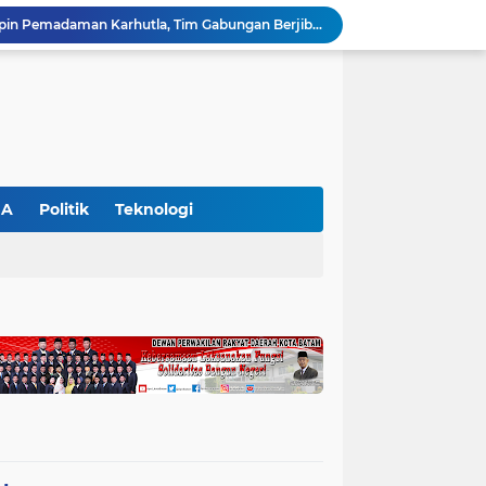
Dinilai Beratkan Media Startup, SMSI Riau Minta Permenkum Nomor 49 Tahun 2025 Dikaji Ulang
Polres Pelalawan Bongkar Kasus Ilegal Logging, Dua Truk Bermuatan 12 Kubik Kayu Diamankan
Parmahan Pangaribuan Kembali Pimpin SPSI NIBA Pelalawan, Muscab II Perkuat Soliditas Buruh
an Awasi Pelayanan Rumah Sakit Secara Serius
Polsek Ukui Perkuat Ketahanan Pangan, Bhabinkamtibmas Pantau Pertumbuhan Jagung Petani di Desa Air Hitam
Ekspedisi Merah Putih Presisi di Teluk Meranti, Polda Riau dan Polres Pelalawan Tanam Mangrove Demi Negeri
Gajah Legendaris Jovi Tutup Usia, BBKSDA Riau Kehilangan Pejuang Konservasi Andalan
Polsek Bunut Perkuat Ketahanan Pangan, Pantau Langsung Pertumbuhan Jagung Pipil di Desa Petani
GA
Politik
Teknologi
Petani di Langgam Diserang Beruang Saat Menderes Karet, BBKSDA Riau Bergerak ke Lokasi
Kapolres Pelalawan Pimpin Pemadaman Karhutla, Tim Gabungan Berjibaku Jinakkan Api di Kerumutan