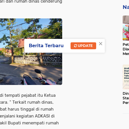
ari dan rumah dinas cenderung
Na
×
Pet
Berita Terbaru
UPDATE
Dis
Men
BBK
ke 
Din
di tempati pejabat itu Ketua
Sta
ra. " Terkait rumah dinas,
Pe
Tah
at harus tinggal di rumah
njalani kegiatan ADKASI di
Wakil Bupati menempati rumah