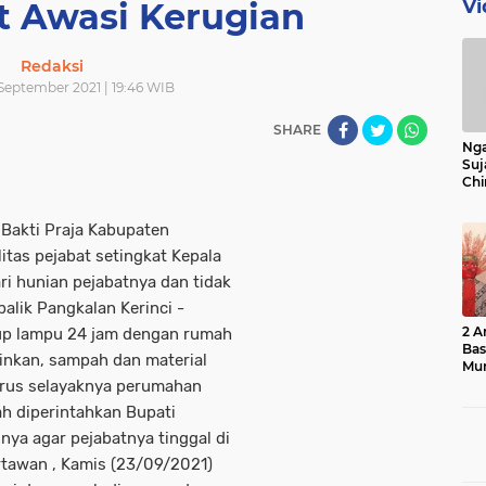
Vi
t Awasi Kerugian
Redaksi
September 2021 | 19:46 WIB
SHARE
Nga
Suj
Chi
Bin
Bua
akti Praja Kabupaten
itas pejabat setingkat Kepala
ri hunian pejabatnya dan tidak
alik Pangkalan Kerinci -
2 A
dup lampu 24 jam dengan rumah
Ba
inkan, sampah dan material
Mu
urus selayaknya perumahan
h diperintahkan Bupati
nya agar pejabatnya tinggal di
tawan , Kamis (23/09/2021)