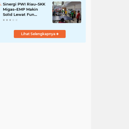
Sinergi PWI Riau–SKK
Migas–EMP Makin
Solid Lewat Fun
Pingpong Competition
2026
Lihat Selengkapnya