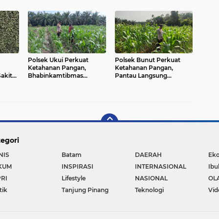
Api di
Tahun 2025 Dikaji Ulang
Kayu Diamankan
Polsek Ukui Perkuat
Polsek Bunut Perkuat
Ketahanan Pangan,
Ketahanan Pangan,
akit
Bhabinkamtibmas
Pantau Langsung
Pantau Pertumbuhan
Pertumbuhan Jagung
Jagung Petani di Desa Air
Pipil di Desa Petani
Hitam
egori
NIS
Batam
DAERAH
Ek
KUM
INSPIRASI
INTERNASIONAL
Ibu
RI
Lifestyle
NASIONAL
OL
tik
Tanjung Pinang
Teknologi
Vid