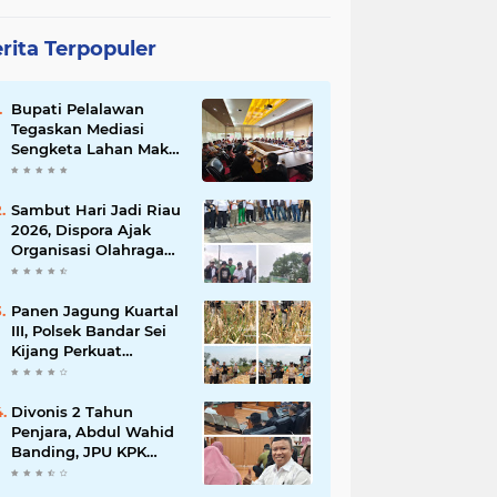
rita Terpopuler
Bupati Pelalawan
Tegaskan Mediasi
Sengketa Lahan Mak
Teduh Dilanjutkan, PT
Arara Abadi Diminta
Hadir pada Pertemuan
Sambut Hari Jadi Riau
Berikutnya
2026, Dispora Ajak
Organisasi Olahraga
Gotong Royong
Percantik Stadion
Utama Riau
Panen Jagung Kuartal
III, Polsek Bandar Sei
Kijang Perkuat
Ketahanan Pangan
dan Dorong
Produktivitas Petani
Divonis 2 Tahun
Penjara, Abdul Wahid
Banding, JPU KPK
Masih Pikir-Pikir