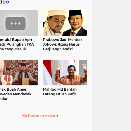
deo
muk.! Bupati Apri
Prabowo Jadi Menteri
adi: Pulangkan TKA
Jokowi, Rizieq Harus
na Yang Masuk
Berjuang Sendiri
tan, Mereka Malah
t Resah
nak Buah Anies
Mahfud Md Bantah
swedan Mendadak
Larang Istilah Kafir
ndur
Ke Halaman Video