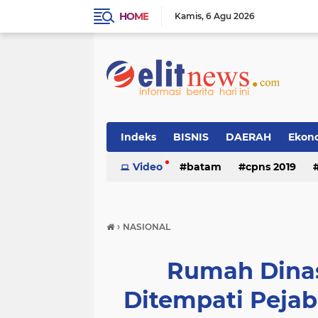
HOME
Kamis
6 Agu 2026
Indeks
BISNIS
DAERAH
Ekon
Video
batam
cpns 2019
›
NASIONAL
Rumah Dinas
Ditempati Pejab