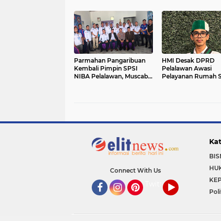
Riau Bergerak ke Lokasi
Berjibaku Jinakkan 
Kerumutan
Parmahan Pangaribuan
HMI Desak DPRD
Kembali Pimpin SPSI
Pelalawan Awasi
NIBA Pelalawan, Muscab
Pelayanan Rumah S
II Perkuat Soliditas Buruh
Secara Serius
Kat
BIS
HU
Connect With Us
KEP
Twitter
Poli
Facebook
Instagram
Pinterest
YouTube