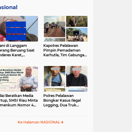
sional
ani di Langgam
Kapolres Pelalawan
erang Beruang Saat
Pimpin Pemadaman
deres Karet,
Karhutla, Tim Gabungan
SDA Riau Bergerak
Berjibaku Jinakkan Api
Lokasi
di Kerumutan
ilai Beratkan Media
Polres Pelalawan
rtup, SMSI Riau Minta
Bongkar Kasus Ilegal
rmenkum Nomor 49
Logging, Dua Truk
un 2025 Dikaji Ulang
Bermuatan 12 Kubik
Kayu Diamankan
Ke Halaman NASIONAL