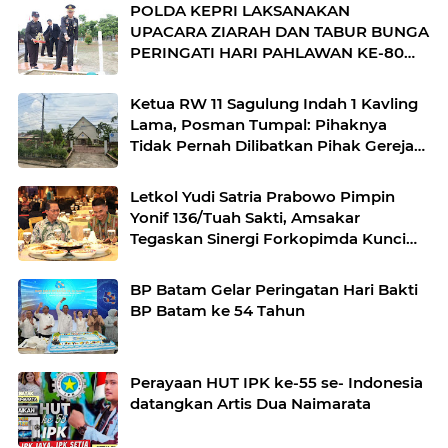
POLDA KEPRI LAKSANAKAN
UPACARA ZIARAH DAN TABUR BUNGA
PERINGATI HARI PAHLAWAN KE-80
TAHUN 2025
Ketua RW 11 Sagulung Indah 1 Kavling
Lama, Posman Tumpal: Pihaknya
Tidak Pernah Dilibatkan Pihak Gereja
Mengusir Warganya yang Mencari
Nafkah Disana
Letkol Yudi Satria Prabowo Pimpin
Yonif 136/Tuah Sakti, Amsakar
Tegaskan Sinergi Forkopimda Kunci
Stabilitas
BP Batam Gelar Peringatan Hari Bakti
BP Batam ke 54 Tahun
Perayaan HUT IPK ke-55 se- Indonesia
datangkan Artis Dua Naimarata