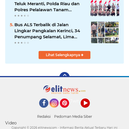
Teluk Meranti, Polda Riau dan
Polres Pelalawan Tanam
Mangrove Demi Negeri
Bus ALS Terbalik di Jalan
Lingkar Pangkalan Kerinci, 34
Penumpang Selamat, Lima
Alami Luka Ringan
Lihat Selengkapnya
Twitter
Facebook
Instagram
Pinterest
YouTube
Redaksi
Pedoman Media Siber
Video
Copyright ©
2026 elitnewscom - Informasi Berita Aktual Terbaru Hari ini