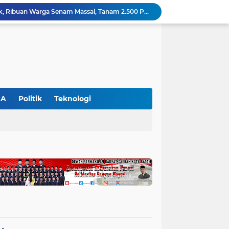
Pemkab Pelalawan Bentuk Tim Verifikasi, Penyelesaian Konflik Lahan PT Arara Abadi dan Warga Mak Teduh Masuki Babak Baru
WALHI Riau Desak Penegakan Hukum Usai Dugaan Pencemaran Sungai Reteh oleh Aktivitas Tambang PT BPP
BBKSDA Riau Perkuat Sinergi Tangani Teror Monyet di Tembilahan, Keselamatan Warga Jadi Prioritas
BBKSDA Riau Gerak Cepat Tangani Konflik Beruang Madu di Pelalawan, Keselamatan Warga Jadi Prioritas
Hari Kedua SIEXPO 2026 Makin Bergairah, Transaksi Tembus Rp1,05 Miliar dan Dorongan Palm Oil Institute Menguat
Polres Pelalawan Tangkap Pelaku Pembakar Hutan di Kerumutan, Lahan Gambut Dibuka untuk Kebun Sawit
SIEXPO 2026 Resmi Dibuka, Riau Perkuat Posisi sebagai Barometer Industri Sawit Nasional
Polres Pelalawan Bongkar Jaringan Peredaran Sabu di Langgam, Tiga Tersangka Dibekuk Berantai
GA
Politik
Teknologi
HUT ke-69 Riau Semarak, Ribuan Warga Senam Massal, Tanam 2.500 Pohon dan Resmikan Kantor KONI