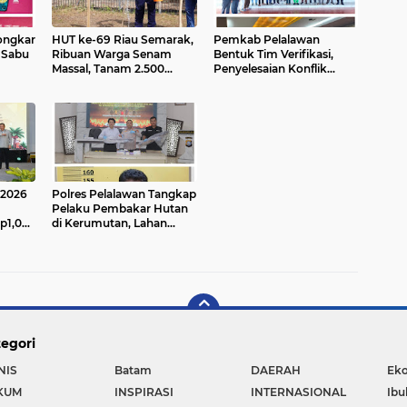
ongkar
HUT ke-69 Riau Semarak,
Pemkab Pelalawan
 Sabu
Ribuan Warga Senam
Bentuk Tim Verifikasi,
Massal, Tanam 2.500
Penyelesaian Konflik
Pohon dan Resmikan
Lahan PT Arara Abadi dan
Kantor KONI
Warga Mak Teduh Masuki
Babak Baru
 2026
Polres Pelalawan Tangkap
Pelaku Pembakar Hutan
p1,05
di Kerumutan, Lahan
n Palm
Gambut Dibuka untuk
at
Kebun Sawit
egori
NIS
Batam
DAERAH
Ek
KUM
INSPIRASI
INTERNASIONAL
Ibu