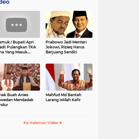
deo
muk.! Bupati Apri
Prabowo Jadi Menteri
adi: Pulangkan TKA
Jokowi, Rizieq Harus
na Yang Masuk
Berjuang Sendiri
tan, Mereka Malah
t Resah
nak Buah Anies
Mahfud Md Bantah
swedan Mendadak
Larang Istilah Kafir
ndur
Ke Halaman Video