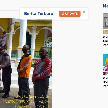
Na
×
Berita Terbaru
UPDATE
Pol
Tan
Pem
Ker
Gam
Keb
Pol
Bon
Per
Lan
Ter
Ber