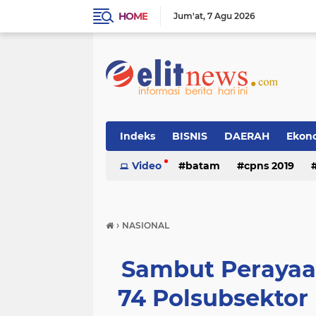
HOME
Jum'at
7 Agu 2026
Indeks
BISNIS
DAERAH
Ekon
Video
batam
cpns 2019
›
NASIONAL
Sambut Perayaa
74 Polsubsektor 