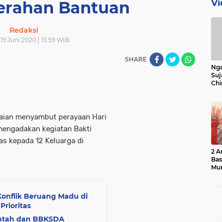
Vi
erahan Bantuan
Redaksi
19 Juni 2020 | 13:59 WIB
SHARE
Nga
Suj
Chi
Bin
Bua
ian menyambut perayaan Hari
mengadakan kegiatan Bakti
as kepada 12 Keluarga di
2 A
.
Ba
Mu
onflik Beruang Madu di
rioritas
intah dan BBKSDA