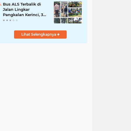
Demi Negeri
Bus ALS Terbalik di
Jalan Lingkar
Pangkalan Kerinci, 34
Penumpang Selamat,
Lima Alami Luka
Ringan
Lihat Selengkapnya