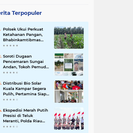
rita Terpopuler
Polsek Ukui Perkuat
Ketahanan Pangan,
Bhabinkamtibmas
Pantau Pertumbuhan
Jagung Petani di Desa
Air Hitam
Soroti Dugaan
Pencemaran Sungai
Andan, Tokoh Pemuda
Desak Investigasi PT
Gandahera Hendana
Distribusi Bio Solar
Kuala Kampar Segera
Pulih, Pertamina Siap
Bergerak
Ekspedisi Merah Putih
Presisi di Teluk
Meranti, Polda Riau
dan Polres Pelalawan
Tanam Mangrove