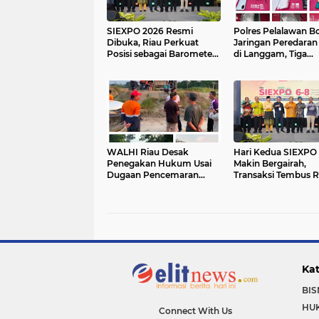
SIEXPO 2026 Resmi
Polres Pelalawan B
Dibuka, Riau Perkuat
Jaringan Peredaran
Posisi sebagai Barometer
di Langgam, Tiga
Industri Sawit Nasional
Tersangka Dibekuk
Berantai
WALHI Riau Desak
Hari Kedua SIEXPO
Penegakan Hukum Usai
Makin Bergairah,
Dugaan Pencemaran
Transaksi Tembus R
Sungai Reteh oleh
Miliar dan Doronga
Aktivitas Tambang PT
Oil Institute Mengu
BPP
Kat
BIS
HU
Connect With Us