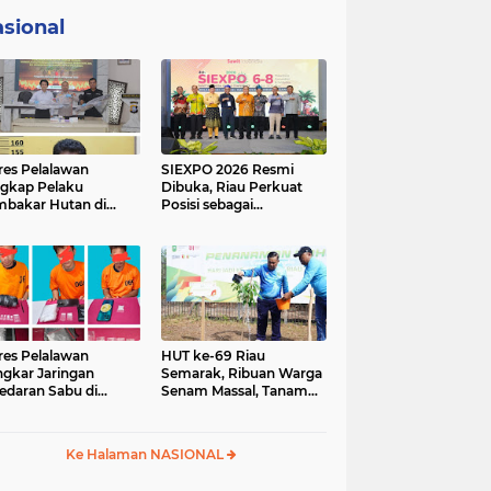
sional
res Pelalawan
SIEXPO 2026 Resmi
gkap Pelaku
Dibuka, Riau Perkuat
bakar Hutan di
Posisi sebagai
umutan, Lahan
Barometer Industri
but Dibuka untuk
Sawit Nasional
un Sawit
res Pelalawan
HUT ke-69 Riau
gkar Jaringan
Semarak, Ribuan Warga
edaran Sabu di
Senam Massal, Tanam
ggam, Tiga
2.500 Pohon dan
sangka Dibekuk
Resmikan Kantor KONI
antai
Ke Halaman NASIONAL