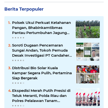
Berita Terpopuler
Polsek Ukui Perkuat Ketahanan
Pangan, Bhabinkamtibmas
Pantau Pertumbuhan Jagung
Petani di Desa Air Hitam
Soroti Dugaan Pencemaran
Sungai Andan, Tokoh Pemuda
Desak Investigasi PT Gandahera
Hendana
Distribusi Bio Solar Kuala
Kampar Segera Pulih, Pertamina
Siap Bergerak
Ekspedisi Merah Putih Presisi di
Teluk Meranti, Polda Riau dan
Polres Pelalawan Tanam
Mangrove Demi Negeri