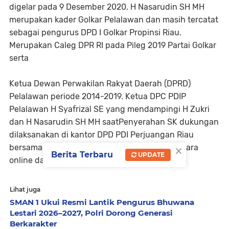
digelar pada 9 Desember 2020. H Nasarudin SH MH
merupakan kader Golkar Pelalawan dan masih tercatat
sebagai pengurus DPD I Golkar Propinsi Riau.
Merupakan Caleg DPR RI pada Pileg 2019 Partai Golkar
serta
Ketua Dewan Perwakilan Rakyat Daerah (DPRD)
Pelalawan periode 2014-2019. Ketua DPC PDIP
Pelalawan H Syafrizal SE yang mendampingi H Zukri
dan H Nasarudin SH MH saatPenyerahan SK dukungan
dilaksanakan di kantor DPD PDI Perjuangan Riau
×
bersama dengan lima kabupaten dan kota secara
Berita Terbaru
UPDATE
online dari DPP PDIP.
Lihat juga
SMAN 1 Ukui Resmi Lantik Pengurus Bhuwana
Lestari 2026–2027, Polri Dorong Generasi
Berkarakter