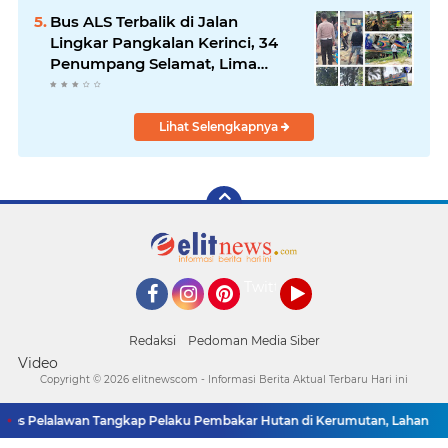
Bus ALS Terbalik di Jalan
Lingkar Pangkalan Kerinci, 34
Penumpang Selamat, Lima
Alami Luka Ringan
Lihat Selengkapnya
Twitter
Facebook
Instagram
Pinterest
YouTube
Redaksi
Pedoman Media Siber
Video
Copyright ©
2026 elitnewscom - Informasi Berita Aktual Terbaru Hari ini
es Pelalawan Tangkap Pelaku Pembakar Hutan di Kerumutan, Lahan Gam