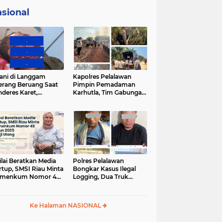
sional
ani di Langgam
Kapolres Pelalawan
erang Beruang Saat
Pimpin Pemadaman
deres Karet,
Karhutla, Tim Gabungan
SDA Riau Bergerak
Berjibaku Jinakkan Api
Lokasi
di Kerumutan
ilai Beratkan Media
Polres Pelalawan
rtup, SMSI Riau Minta
Bongkar Kasus Ilegal
rmenkum Nomor 49
Logging, Dua Truk
un 2025 Dikaji Ulang
Bermuatan 12 Kubik
Kayu Diamankan
Ke Halaman NASIONAL