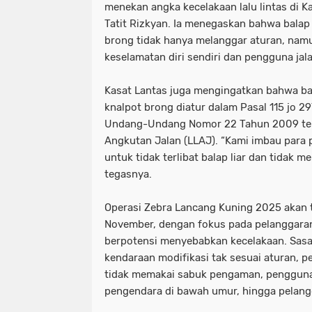
menekan angka kecelakaan lalu lintas di K
Tatit Rizkyan. Ia menegaskan bahwa balap
brong tidak hanya melanggar aturan, na
keselamatan diri sendiri dan pengguna jala
Kasat Lantas juga mengingatkan bahwa ba
knalpot brong diatur dalam Pasal 115 jo 29
Undang-Undang Nomor 22 Tahun 2009 ten
Angkutan Jalan (LLAJ). “Kami imbau para
untuk tidak terlibat balap liar dan tidak m
tegasnya.
Operasi Zebra Lancang Kuning 2025 akan t
November, dengan fokus pada pelanggara
berpotensi menyebabkan kecelakaan. Sasara
kendaraan modifikasi tak sesuai aturan, p
tidak memakai sabuk pengaman, pengguna
pengendara di bawah umur, hingga pelang