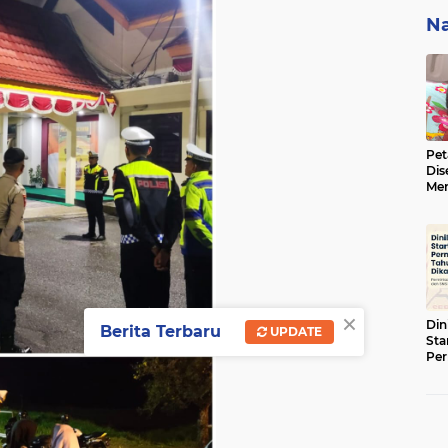
Na
Pet
Dis
Men
BBK
ke 
×
Din
Berita Terbaru
UPDATE
Sta
Pe
Tah