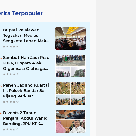
rita Terpopuler
Bupati Pelalawan
Tegaskan Mediasi
Sengketa Lahan Mak
Teduh Dilanjutkan, PT
Arara Abadi Diminta
Hadir pada Pertemuan
Sambut Hari Jadi Riau
Berikutnya
2026, Dispora Ajak
Organisasi Olahraga
Gotong Royong
Percantik Stadion
Utama Riau
Panen Jagung Kuartal
III, Polsek Bandar Sei
Kijang Perkuat
Ketahanan Pangan
dan Dorong
Produktivitas Petani
Divonis 2 Tahun
Penjara, Abdul Wahid
Banding, JPU KPK
Masih Pikir-Pikir