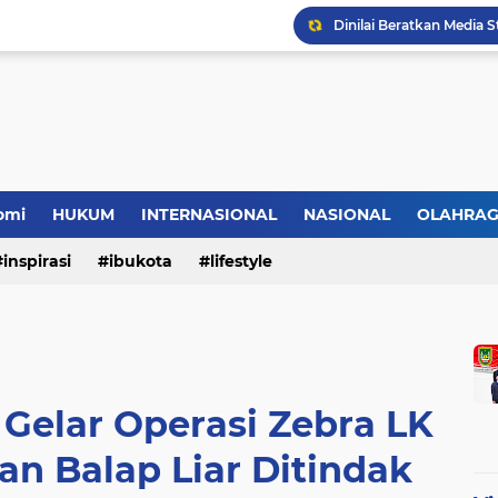
HMI Desak DPRD Pelalaw
omi
HUKUM
INTERNASIONAL
NASIONAL
OLAHRA
inspirasi
ibukota
lifestyle
 Gelar Operasi Zebra LK
an Balap Liar Ditindak