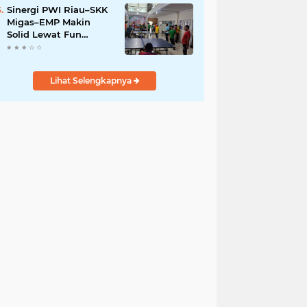
Sinergi PWI Riau–SKK
Migas–EMP Makin
Solid Lewat Fun
Pingpong Competition
2026
Lihat Selengkapnya