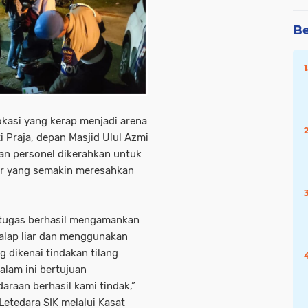
Be
okasi yang kerap menjadi arena
i Praja, depan Masjid Ulul Azmi
han personel dikerahkan untuk
iar yang semakin meresahkan
etugas berhasil mengamankan
alap liar dan menggunakan
 dikenai tindakan tilang
alam ini bertujuan
daraan berhasil kami tindak,”
Letedara SIK melalui Kasat