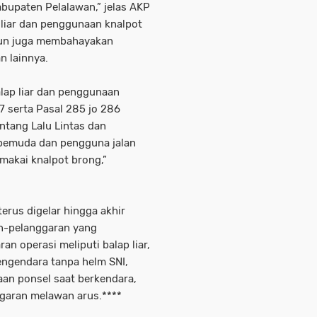
abupaten Pelalawan,” jelas AKP
 liar dan penggunaan knalpot
mun juga membahayakan
n lainnya.
lap liar dan penggunaan
7 serta Pasal 285 jo 286
tang Lalu Lintas dan
 pemuda dan pengguna jalan
emakai knalpot brong,”
erus digelar hingga akhir
n-pelanggaran yang
n operasi meliputi balap liar,
engendara tanpa helm SNI,
an ponsel saat berkendara,
garan melawan arus.****