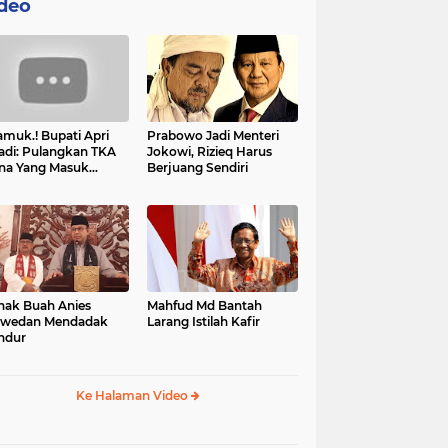
deo
muk.! Bupati Apri
Prabowo Jadi Menteri
adi: Pulangkan TKA
Jokowi, Rizieq Harus
na Yang Masuk
Berjuang Sendiri
tan, Mereka Malah
t Resah
nak Buah Anies
Mahfud Md Bantah
swedan Mendadak
Larang Istilah Kafir
ndur
Ke Halaman Video