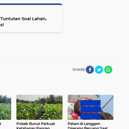
Tuntutan Soal Lahan,
si
SHARE
t
Polsek Bunut Perkuat
Petani di Langgam
Ketahanan Pangan,
Diserang Beruang Saat