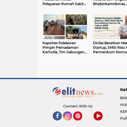
Pelayanan Rumah Sakit
Bhabinkamtibmas
Secara Serius
Pantau Pertumbuh
Jagung Petani di De
Hitam
Kapolres Pelalawan
Dinilai Beratkan Me
Pimpin Pemadaman
Startup, SMSI Riau 
Karhutla, Tim Gabungan
Permenkum Nomor
Berjibaku Jinakkan Api di
Tahun 2025 Dikaji 
Kerumutan
Kat
BIS
HU
Connect With Us
KEP
Twitter
Poli
Facebook
Instagram
Pinterest
YouTube