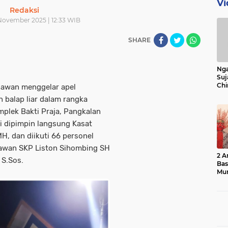
Vi
Redaksi
November 2025 | 12:33 WIB
SHARE
Nga
Suj
Chi
awan menggelar apel
Bin
 balap liar dalam rangka
Bua
plek Bakti Praja, Pangkalan
ni dipimpin langsung Kasat
H, dan diikuti 66 personel
lawan SKP Liston Sihombing SH
2 A
 S.Sos.
Ba
Mu