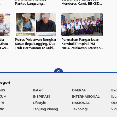
Pantau Langsung
Menderes Karet, BBKSDA
an
Pertumbuhan Jagung
Riau Bergerak ke Lokasi
sa Air
Pipil di Desa Petani
dia
Polres Pelalawan Bongkar
Parmahan Pangaribuan
Minta
Kasus Ilegal Logging, Dua
Kembali Pimpin SPSI
 49
Truk Bermuatan 12 Kubik
NIBA Pelalawan, Muscab
Ulang
Kayu Diamankan
II Perkuat Soliditas Buruh
egori
NIS
Batam
DAERAH
Ek
KUM
INSPIRASI
INTERNASIONAL
Ibu
RI
Lifestyle
NASIONAL
OL
tik
Tanjung Pinang
Teknologi
Vid