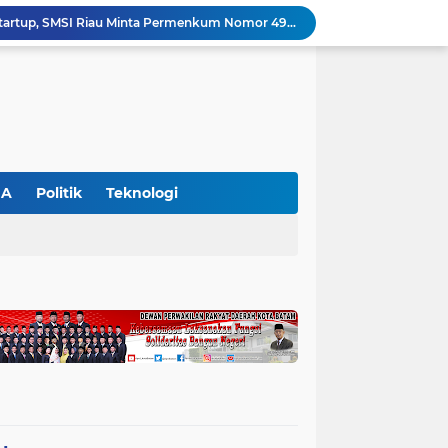
Polres Pelalawan Bongkar Kasus Ilegal Logging, Dua Truk Bermuatan 12 Kubik Kayu Diamankan
Parmahan Pangaribuan Kembali Pimpin SPSI NIBA Pelalawan, Muscab II Perkuat Soliditas Buruh
an Awasi Pelayanan Rumah Sakit Secara Serius
Polsek Ukui Perkuat Ketahanan Pangan, Bhabinkamtibmas Pantau Pertumbuhan Jagung Petani di Desa Air Hitam
Ekspedisi Merah Putih Presisi di Teluk Meranti, Polda Riau dan Polres Pelalawan Tanam Mangrove Demi Negeri
Gajah Legendaris Jovi Tutup Usia, BBKSDA Riau Kehilangan Pejuang Konservasi Andalan
Polsek Bunut Perkuat Ketahanan Pangan, Pantau Langsung Pertumbuhan Jagung Pipil di Desa Petani
Petani di Langgam Diserang Beruang Saat Menderes Karet, BBKSDA Riau Bergerak ke Lokasi
GA
Politik
Teknologi
Kapolres Pelalawan Pimpin Pemadaman Karhutla, Tim Gabungan Berjibaku Jinakkan Api di Kerumutan
Dinilai Beratkan Media Startup, SMSI Riau Minta Permenkum Nomor 49 Tahun 2025 Dikaji Ulang