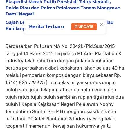
Ekspedisi Merah Putih Presisi di Teluk Meranti,
Polda Riau dan Polres Pelalawan Tanam Mangrove
Demi Negeri
×
Gajah Legendaris Jovi Tutup Usia, BBKSDA Riau
Berita Terbaru
UPDATE
Kehilangan Pejuang Konservasi Andalan
Berdasarkan Putusan MA No. 2042K/Pid.Sus/2015
tanggal 14 Maret 2016 Terpidana PT Adei Plantation &
Industry telah dihukum dengan pidana tambahan
berupa perbaikan akibat kebakaran lahan seluas 40 ha
melalui pemberian kompos dengan biaya sebesar Rp.
15.141.826.779,325 (lima belas milyar seratus empat
puluh satu juta delapan ratus dua puluh enam ribu
tujuh ratus tujuh puluh sembilan rupiah tiga ratus dua
puluh l Kepala Kejaksaan Negeri Pelalawan Nophy
Tennophero Suoth, SH, MH mengapresiasi ketaatan
terpidana PT Adei Plantation & Industry Yang telah
kooperatif memenuhi kewajiban hukumnya yaitu