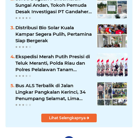
Sungai Andan, Tokoh Pemuda
Desak Investigasi PT Gandahera
Hendana
Distribusi Bio Solar Kuala
Kampar Segera Pulih, Pertamina
Siap Bergerak
Ekspedisi Merah Putih Presisi di
Teluk Meranti, Polda Riau dan
Polres Pelalawan Tanam
Mangrove Demi Negeri
Bus ALS Terbalik di Jalan
Lingkar Pangkalan Kerinci, 34
Penumpang Selamat, Lima
Alami Luka Ringan
Lihat Selengkapnya